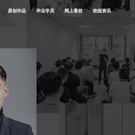
原创作品
毕业学员
网上看校
校园资讯
化妆作品
美发实操厅
化妆资讯
美发作品
化妆实操厅
美发资讯
美容作品
美容美甲实操厅
美容资讯
美甲美睫作品
其他
美甲美睫资讯
半永久作品
半永久资讯